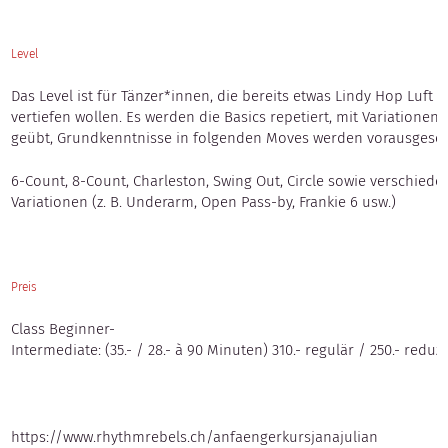
Level
Das Level ist für Tänzer*innen, die bereits etwas Lindy Hop Luf
vertiefen wollen. Es werden die Basics repetiert, mit Variatione
geübt, Grundkenntnisse in folgenden Moves werden vorausgesetz
6-Count, 8-Count, Charleston, Swing Out, Circle sowie verschiede
Variationen (z. B. Underarm, Open Pass-by, Frankie 6 usw.)
Preis
Class Beginner-
Intermediate: (35.- / 28.- à 90 Minuten) 310.- regulär / 250.- reduzi
https://www.rhythmrebels.ch/anfaengerkursjanajulian