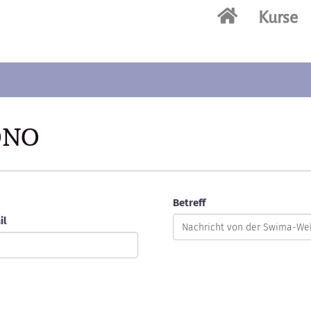
Kurse
 ONO
Betreff
il